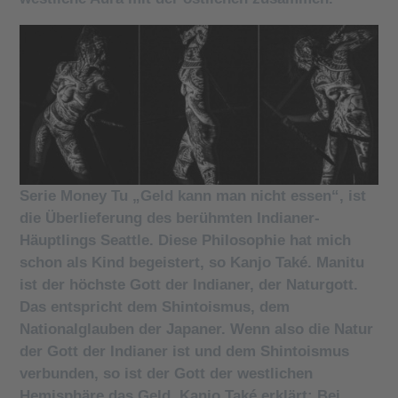
Serie Money Tu „Geld kann man nicht essen“, ist
die Überlieferung des berühmten Indianer-
Häuptlings Seattle. Diese Philosophie hat mich
schon als Kind begeistert, so Kanjo Také. Manitu
ist der höchste Gott der Indianer, der Naturgott.
Das entspricht dem Shintoismus, dem
Nationalglauben der Japaner. Wenn also die Natur
der Gott der Indianer ist und dem Shintoismus
verbunden, so ist der Gott der westlichen
Hemisphäre das Geld. Kanjo Také erklärt: Bei