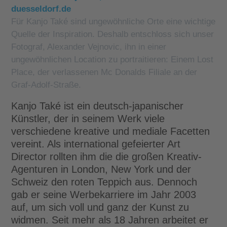
duesseldorf.de
Für Kanjo Také sind ungewöhnliche Orte eine wichtige
Quelle der Inspiration. Deshalb entschloss sich unser
Fotograf, Alexander Vejnovic, ihn in einer
ungewöhnlichen Location zu portraitieren: Einem Lost
Place, der verlassenen Mc Donalds Filiale an der
Graf-Adolf-Straße.
Kanjo Také ist ein deutsch-japanischer
Künstler, der in seinem Werk viele
verschiedene kreative und mediale Facetten
vereint. Als international gefeierter Art
Director rollten ihm die die großen Kreativ-
Agenturen in London, New York und der
Schweiz den roten Teppich aus. Dennoch
gab er seine Werbekarriere im Jahr 2003
auf, um sich voll und ganz der Kunst zu
widmen. Seit mehr als 18 Jahren arbeitet er