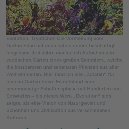
Evolution, Tryptichon Die Vorstellung vom
Garten Eden hat mich schon immer beschäftigt.
Insgesamt drei Jahre machte ich Aufnahmen in
exotischen Gärten eines großen Sammlers, welche
die kostbarsten und seltensten Pflanzen aus aller
Welt enthielten. Hier fand ich alle „Zutaten“ für
meinen Garten Eden. Es entstand eine
neunmonatige Schaffensphase mit Hunderten von
Entwürfen – bis dieses Werk „Evolution“ sich
zeigte, als eine Vision von Naturgewalt und
Schönheit und Zivilisation aus verschiedenen
Kulturen.