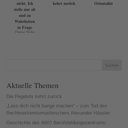
nicht. Ich
kehrt zurück
Orientalist
stelle nur ab
und zu
Wahrheiten
in Frage
Dieter Nuhr
gehört als
einer der
bekanntesten
deutschen
Kabarettisten
zum Urgestein
der Szene.
Suchen
Angefangen
hat der
Künstler, der
Aktuelle Themen
in Düss...
Die Pegeluhr kehrt zurück
„Lass dich nicht bange machen“ – zum Tod des
Rechtsextremismusforschers Alexander Häusler
Geschichte des AWO Berufsbildungszentrums: