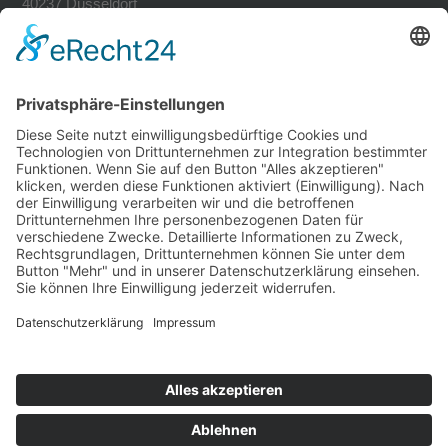
40237 Düsseldorf
Tel. 0211-30200741
Fax 0211-30200749
avh@zoom-duesseldorf.de
RECHTLICHES
Impressum
Datenschutz
Datenschutz Social Networks
Mediadaten
FOLLOW US