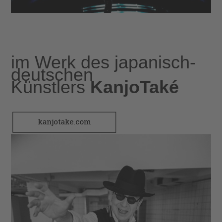
im Werk des japanisch-
deutschen
Künstlers
KanjoTaké