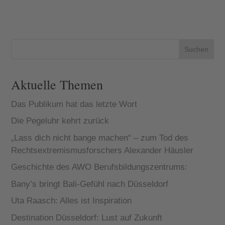
Zimmermann,
Vorsitzende
des
Verteidigungsa
usschusses.
Ein Ruck ging
Suchen
durch
Deutschland,
als Kanzler
O...
Aktuelle Themen
Das Publikum hat das letzte Wort
Die Pegeluhr kehrt zurück
„Lass dich nicht bange machen“ – zum Tod des
Rechtsextremismusforschers Alexander Häusler
Geschichte des AWO Berufsbildungszentrums:
Bany’s bringt Bali-Gefühl nach Düsseldorf
Uta Raasch: Alles ist Inspiration
Destination Düsseldorf: Lust auf Zukunft