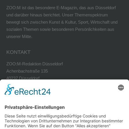
ZOO:M ist das besondere E-Magazin, das aus Düsseldorf
und darüber hinaus berichtet. Unser Themenspektrum
bewegt sich zwischen Kunst & Kultur, Sport, Wirtschaft und
sozialen Themen sowie besonderen Persönlichkeiten aus
unserer Mitte.
KONTAKT
ZOO:M-Redaktion Düsseldorf
Achenbachstraße 135
40237 Düsseldorf
Tel. 0211-30200741
Fax 0211-30200749
avh@zoom-duesseldorf.de
RECHTLICHES
Impressum