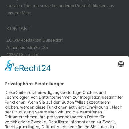
sozialen Themen sowie besonderen Persönlichkeiten aus
unserer Mitte.
KONTAKT
ZOO:M-Redaktion Düsseldorf
Achenbachstraße 135
40237 Düsseldorf
Tel. 0211-30200741
Fax 0211-30200749
avh@zoom-duesseldorf.de
RECHTLICHES
Impressum
Datenschutz
Datenschutz Social Networks