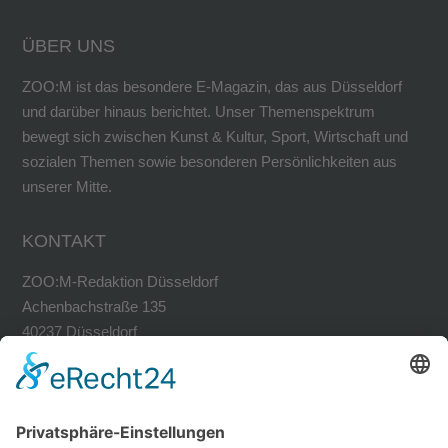
ÜBER UNS
ZOO:M ist das besondere E-Magazin, das aus Düsseldorf
und darüber hinaus berichtet. Unser Themenspektrum
bewegt sich zwischen Kunst & Kultur, Sport, Wirtschaft und
sozialen Themen sowie besonderen Persönlichkeiten aus
unserer Mitte.
KONTAKT
ZOO:M-Redaktion Düsseldorf
Achenbachstraße 135
40237 Düsseldorf
Tel. 0211-30200741
Fax 0211-30200749
avh@zoom-duesseldorf.de