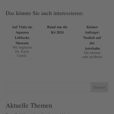
Das könnte Sie auch interessieren:
Auf Visite im
Rund um die
Kleiner
Aquazoo
Kö 2024
Aufreger:
Löbbecke
Neulich auf
Museum
der
Wir begleiten
Autobahn
Dr. Karin
Die kleinen
Grassl,
oder größeren
Veterinärmedi
Verkehrssünde
zinerin im
n, die nicht
Aquazoo
nur nerven,
Löbbecke
sondern auch
Museum: Ihr
zu Unfällen
Herz schlägt
führen können
für Fische,
– oder wie
Suchen
Amphibien
war das mit
und Reptilien.
dem Blinken?
Aktuelle Themen