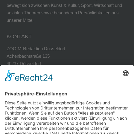
bewegt sich zwischen Kunst & Kultur, Sport, Wirtschaft und
sozialen Themen sowie besonderen Persönlichkeiten aus
unserer Mitte.
KONTAKT
ZOO:M-Redaktion Düsseldorf
Achenbachstraße 135
40237 Düsseldorf
Tel. 0211-30200741
Fax 0211-30200749
avh@zoom-duesseldorf.de
RECHTLICHES
Impressum
Datenschutz