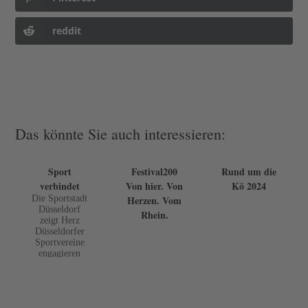
reddit
Das könnte Sie auch interessieren:
Sport
Festival200
Rund um die
verbindet
Von hier. Von
Kö 2024
Die Sportstadt
Herzen. Vom
Düsseldorf
Rhein.
zeigt Herz
Düsseldorfer
Sportvereine
engagieren
sich für
Menschen aus
der Ukraine.
Dafür wurden