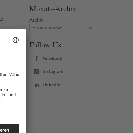
Monats-Archiv
g:
Archiv
r
ertem
Follow Us
chul-
Facebook
el
Instagram
LinkedIn