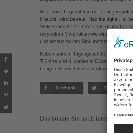
Wer keine Logodatei in der richtigen Auf
braucht, wird betreut. Nachhaltigkeit ist
Viele Produkte stammen aus deutscher od
recycelten Materialien wie eine Lunchbox 
und erneuerbarem Biokunststoff.
Neben seinem Tagesgeschäft arbeitet Hütt
T-Shirts und -Hoodies in Düsseldorf mit d
bringen. Einen Teil des Verkaufspreises g
Facebook
Twitter
Das könnte Sie auch interessieren: