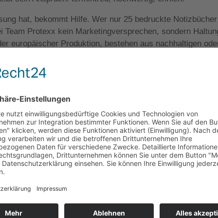
lösung hat, bekommt Hilfe. Wer nur 25 bedruckte Notizbücher
 bei Team Protexx kein Marketingversprechen, sondern Haltun
er europäischer Produktion, bestehen aus nachhaltigen ode
aus natürlicher Stärke oder ein Kugelschreiber aus biobasi
eroth aktuell an einem Herzensprojekt: Er will das Thema S
em Motto „Aus Düsseldorf für Düsseldorf“ auf ein neues Lev
eht als Spende an die Düsseldorfer Kinderkrebshilfe.
LinkedIn
Pinterest
reddit