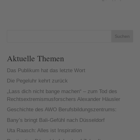
Düsseldorfer
Oberbürgerme
istersThomas
Geisel ist sie
ist eine Person
des
öffentlichen
Suchen
Lebens.
WieDr. Vera
Geise...
Aktuelle Themen
Das Publikum hat das letzte Wort
Die Pegeluhr kehrt zurück
„Lass dich nicht bange machen“ – zum Tod des
Rechtsextremismusforschers Alexander Häusler
Geschichte des AWO Berufsbildungszentrums:
Bany’s bringt Bali-Gefühl nach Düsseldorf
Uta Raasch: Alles ist Inspiration