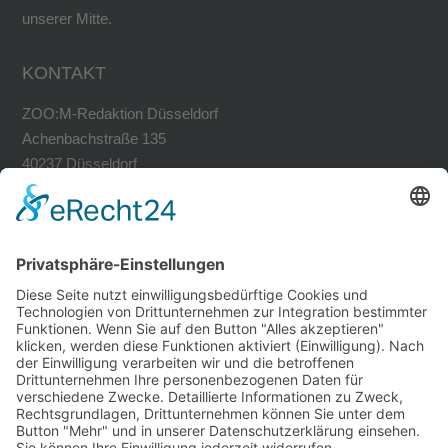
unserer Mitte.
KONTAKT
ZOO:M-Redaktion Düsseldorf
Achenbachstraße 135
40237 Düsseldorf
Tel. 0211-30200741
Fax 0211-30200749
avh@zoom-duesseldorf.de
RECHTLICHES
Impressum
Datenschutz
Datenschutz Social Networks