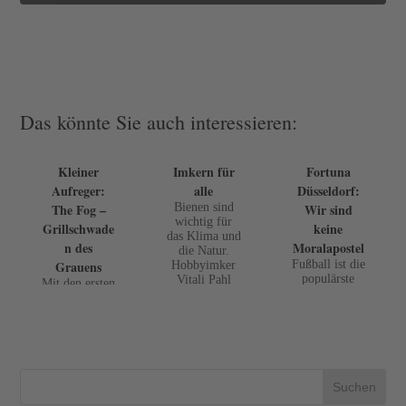
Das könnte Sie auch interessieren:
Kleiner
Imkern für
Fortuna
Aufreger:
alle
Düsseldorf:
The Fog –
Bienen sind
Wir sind
wichtig für
Grillschwade
keine
das Klima und
n des
Moralapostel
die Natur.
Grauens
Fußball ist die
Hobbyimker
populärste
Vitali Pahl
Mit den ersten
Sportart der
erklärt wie das
warmen Tagen
Deutschen. 6,5
Imkern geht.
im Jahr
Mio Menschen
erwacht der
sind in einem
grillende
Verein. Mit
Mitbürger aus
27.000
dem
Mitgliedern
Winterschlaf.
Suchen
zählt die