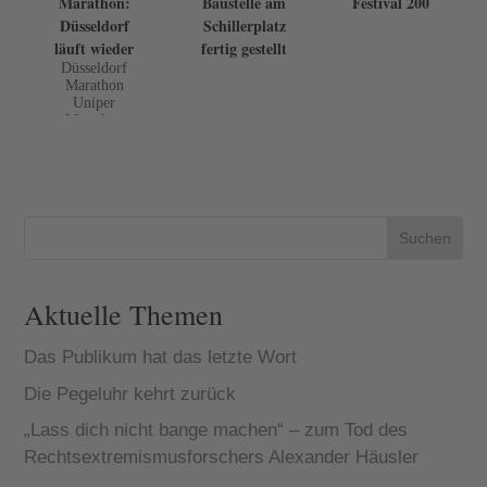
Marathon:
Baustelle am
Festival 200
Düsseldorf
Schillerplatz
läuft wieder
fertig gestellt
Düsseldorf
Marathon
Uniper
Marathon
feiert
Premiere:
Race Director
Sonja Oberem
im Interview.
Düsseldorf hat
Suchen
wieder einen
Marathon!
Nach ei...
Aktuelle Themen
Das Publikum hat das letzte Wort
Die Pegeluhr kehrt zurück
„Lass dich nicht bange machen“ – zum Tod des
Rechtsextremismusforschers Alexander Häusler