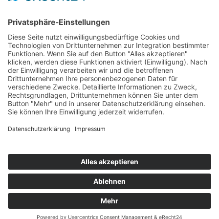
avh@zoom-duesseldorf.de
RECHTLICHES
Impressum
Datenschutz
Datenschutz Social Networks
Mediadaten
FOLLOW US