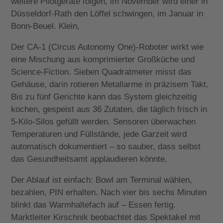
weitere Pilotgeräte folgen, im November wird einer in
Düsseldorf-Rath den Löffel schwingen, im Januar in
Bonn-Beuel. Klein,
Der CA-1 (Circus Autonomy One)-Roboter wirkt wie
eine Mischung aus komprimierter Großküche und
Science-Fiction. Sieben Quadratmeter misst das
Gehäuse, darin rotieren Metallarme in präzisem Takt.
Bis zu fünf Gerichte kann das System gleichzeitig
kochen, gespeist aus 36 Zutaten, die täglich frisch in
5-Kilo-Silos gefüllt werden. Sensoren überwachen
Temperaturen und Füllstände, jede Garzeit wird
automatisch dokumentiert – so sauber, dass selbst
das Gesundheitsamt applaudieren könnte.
Der Ablauf ist einfach: Bowl am Terminal wählen,
bezahlen, PIN erhalten. Nach vier bis sechs Minuten
blinkt das Warmhaltefach auf – Essen fertig.
Marktleiter Kirschnik beobachtet das Spektakel mit