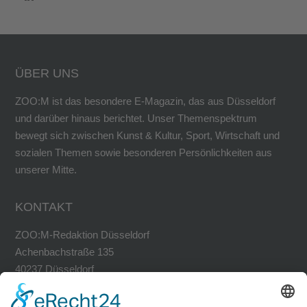
ÜBER UNS
ZOO:M ist das besondere E-Magazin, das aus Düsseldorf
und darüber hinaus berichtet. Unser Themenspektrum
bewegt sich zwischen Kunst & Kultur, Sport, Wirtschaft und
sozialen Themen sowie besonderen Persönlichkeiten aus
unserer Mitte.
KONTAKT
ZOO:M-Redaktion Düsseldorf
Achenbachstraße 135
40237 Düsseldorf
Tel. 0211-30200741
Fax 0211-30200749