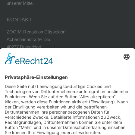
unserer Mitte.
KONTAKT
ZOO:M-Redaktion Düsseldorf
Achenbachstraße 135
40237 Düsseldorf
Tel. 0211-30200741
Fax 0211-30200749
avh@zoom-duesseldorf.de
RECHTLICHES
Impressum
Datenschutz
Datenschutz Social Networks
Mediadaten