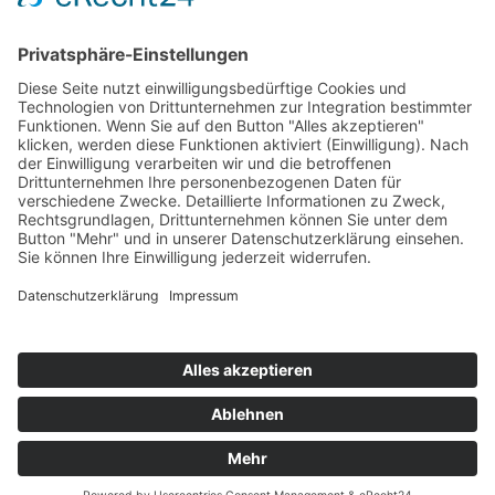
avh@zoom-duesseldorf.de
RECHTLICHES
Impressum
Datenschutz
Datenschutz Social Networks
Mediadaten
FOLLOW US