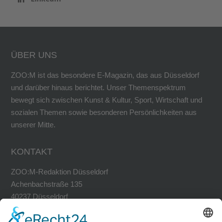
ÜBER UNS
ZOO:M ist das besondere E-Magazin, das aus Düsseldorf
und darüber hinaus berichtet. Unser Themenspektrum
bewegt sich zwischen Kunst & Kultur, Sport, Wirtschaft und
sozialen Themen sowie besonderen Persönlichkeiten aus
unserer Mitte.
KONTAKT
ZOO:M-Redaktion Düsseldorf
Achenbachstraße 135
40237 Düsseldorf
Tel. 0211-30200741
Fax 0211-30200749