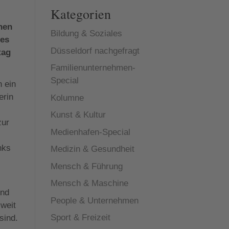
Kategorien
nen
Bildung & Soziales
ges
Düsseldorf nachgefragt
tag
Familienunternehmen-
Special
n ein
erin
Kolumne
Kunst & Kultur
zur
Medienhafen-Special
nks
Medizin & Gesundheit
Mensch & Führung
Mensch & Maschine
und
People & Unternehmen
 weit
Sport & Freizeit
sind.