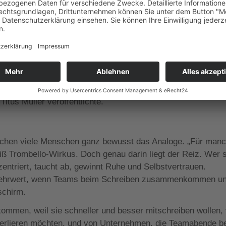
te Sanierungs-Herausforderung“. Heute steht ihr Unternehmen
hops in Hand oder Brush Lettering. Da sind die moderne und
chenke sowie die Event-Kalligrafie für Marken, für die die
 Give-aways personalisiert. Und schließlich die Auftragsarb
ochzeitspapeterie bis hin zu Kartenserien. Nicht zu vergess
ppchen, Briefpapier, Weihnachtskarten und kalligrafierten
 mit dem Titel „Die fast vergessene Kunst des
itus Müller veröffentlichte.
suchen viele Menschen ganz bewusst das Analoge. „Für man
iß Trombello-Wirkus. Doch genau darin liegt der Reiz. Wer 
zentriert, taucht ab, gewinnt Ruhe und Selbstvertrauen.
ehrwert, wenn Teams beim Schreiben zusammenkommen u
schirm.
 kommen, weil sie schneller und besser mitschreiben wollen,
 verlieren möchten, und von Unternehmen, die Teamabende be