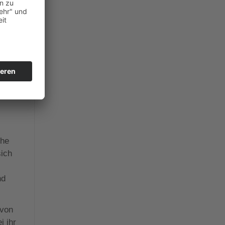
 auf
eiten
en
che
sich
nd
 von
i ihr