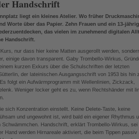
er Handschrift
nplatz liegt ein kleines Atelier. Wo früher Druckmaschi
 und Worte über das Papier. Zehn Frauen und ein 13-jähri
erzuentdecken, das vielen im zunehmend digitalen All
e Handschrift.
Kurs, nur dass hier keine Matten ausgerollt werden, sonder
ter, einige davon transparent. Gaby Trombello-Wirkus, Gründ
einem kurzen Exkurs über die Schulschriften der letzten
ütterlin, der lateinischen Ausgangsschrift von 1953 bis hin 
Es folgt ein Aufwärmprogramm mit Wellenlinien, Zickzack,
enk. Weniger locker geht es zu, wenn Rechtshänder mit li
n.
ie sich Konzentration einstellt. Keine Delete-Taste, keine
sam und ungewohnt ist, wird bald ein eigener Rhythmus 
em Schwämmchen. Handschrift, erklärt Trombello-Wirkus, sei
r Hand werden Hirnareale aktiviert, die beim Tippen passiv 