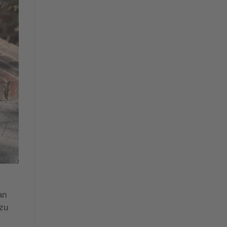
an
 zu