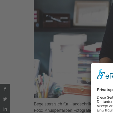
Begeistert sich für Handschrift:
Gaby Trom
Foto: K
nusperfarben Fotografie