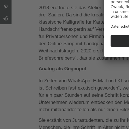
2018 eröffnete sie das Atelier, „eine ech
drei Säulen. Da sind die kreativen Works
klassische Kalligrafie für Karten oder Ges
Handschriftenexpertin auf Veranstaltungen
für Privatpersonen und Firmen, von der H
den Online-Shop mit handgenähten Federmä
Weihnachtskugeln. 2020 erschien ihr Buch
Briefeschreibens“, das sie zusammen mit T
Analog als Gegenpol
In Zeiten von WhatsApp, E-Mail und KI 
ist Schreiben fast exotisch geworden“, we
für ein paar Stunden auf seine Schrift kon
Unternehmen wiederum entdecken den M
mehr miteinander teilen als nur einen Bild
Sie erzählt von Jurastudenten, die zu ihr
Menschen, die ihre Schrift im Alter nicht