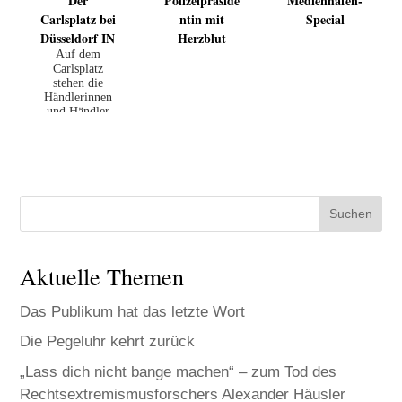
Der
Polizeipräside
Medienhafen-
Carlsplatz bei
ntin mit
Special
Düsseldorf IN
Herzblut
Auf dem
Carlsplatz
stehen die
Händlerinnen
und Händler
zu jeder
Jahreszeit an
der frischen
Luft. Für das
Netzwerktreff
en Düsseldorf
IN mache...
Suchen
Aktuelle Themen
Das Publikum hat das letzte Wort
Die Pegeluhr kehrt zurück
„Lass dich nicht bange machen“ – zum Tod des
Rechtsextremismusforschers Alexander Häusler