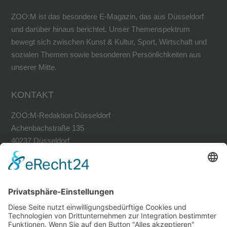
ZOO:M ist das besondere E-Magazin, das aus Düsseldorf
und darüber hinaus berichtet. Unser Themenspektrum
bewegt sich zwischen Kunst & Kultur, Sport, Wirtschaft und
sozialen Themen sowie besonderen Persönlichkeiten aus
unserer Mitte.
KONTAKT
ZOO:M-Redaktion Düsseldorf
Achenbachstraße 135
40237 Düsseldorf
Tel. 0211-30200741
Fax 0211-30200749
avh@zoom-duesseldorf.de
RECHTLICHES
Impressum