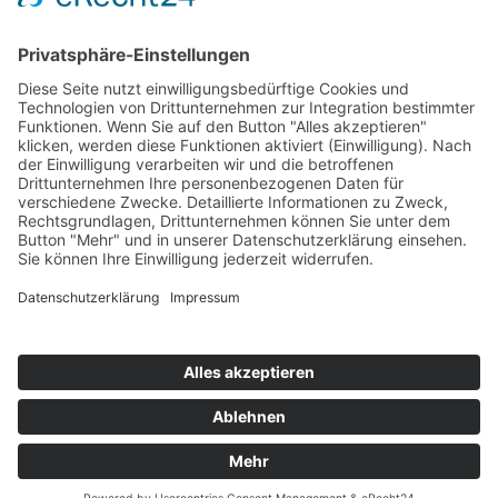
avh@zoom-duesseldorf.de
RECHTLICHES
Impressum
Datenschutz
Datenschutz Social Networks
Mediadaten
FOLLOW US