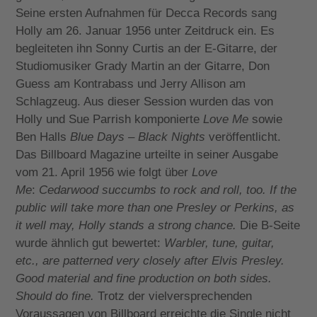
Seine ersten Aufnahmen für Decca Records sang
Holly am 26. Januar 1956 unter Zeitdruck ein. Es
begleiteten ihn Sonny Curtis an der E-Gitarre, der
Studiomusiker Grady Martin an der Gitarre, Don
Guess am Kontrabass und Jerry Allison am
Schlagzeug. Aus dieser Session wurden das von
Holly und Sue Parrish komponierte
Love Me
sowie
Ben Halls
Blue Days – Black Nights
veröffentlicht.
Das Billboard Magazine urteilte in seiner Ausgabe
vom 21. April 1956 wie folgt über
Love
Me
:
Cedarwood succumbs to rock and roll, too. If the
public will take more than one Presley or Perkins, as
it well may, Holly stands a strong chance.
Die B-Seite
wurde ähnlich gut bewertet:
Warbler, tune, guitar,
etc., are patterned very closely after Elvis Presley.
Good material and fine production on both sides.
Should do fine.
Trotz der vielversprechenden
Voraussagen von Billboard erreichte die Single nicht