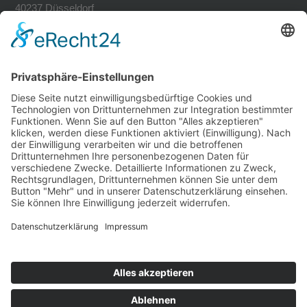
40237 Düsseldorf
Tel. 0211-30200741
Fax 0211-30200749
avh@zoom-duesseldorf.de
RECHTLICHES
Impressum
Datenschutz
Datenschutz Social Networks
Mediadaten
FOLLOW US