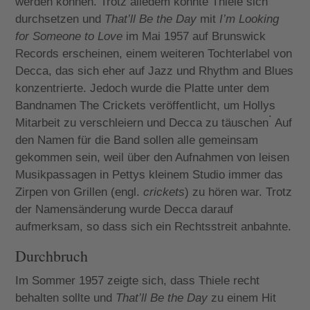
werden können. Trotz alledem konnte Thiele sich
durchsetzen und
That’ll Be the Day
mit
I’m Looking
for Someone to Love
im Mai 1957 auf Brunswick
Records erscheinen, einem weiteren Tochterlabel von
Decca, das sich eher auf Jazz und Rhythm and Blues
konzentrierte. Jedoch wurde die Platte unter dem
Bandnamen The Crickets veröffentlicht, um Hollys
.
Mitarbeit zu verschleiern und Decca zu täuschen
Auf
den Namen für die Band sollen alle gemeinsam
gekommen sein, weil über den Aufnahmen von leisen
Musikpassagen in Pettys kleinem Studio immer das
Zirpen von Grillen (engl.
crickets
) zu hören war. Trotz
der Namensänderung wurde Decca darauf
aufmerksam, so dass sich ein Rechtsstreit anbahnte.
Durchbruch
Im Sommer 1957 zeigte sich, dass Thiele recht
behalten sollte und
That’ll Be the Day
zu einem Hit