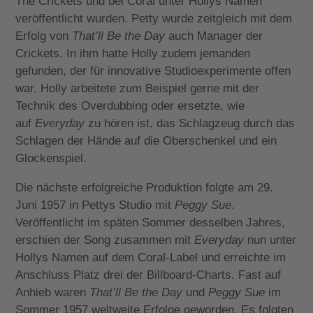
The Crickets und bei Coral unter Hollys Namen
veröffentlicht wurden. Petty wurde zeitgleich mit dem
Erfolg von
That’ll Be the Day
auch Manager der
Crickets. In ihm hatte Holly zudem jemanden
gefunden, der für innovative Studioexperimente offen
war. Holly arbeitete zum Beispiel gerne mit der
Technik des Overdubbing oder ersetzte, wie
auf
Everyday
zu hören ist, das Schlagzeug durch das
Schlagen der Hände auf die Oberschenkel und ein
Glockenspiel.
Die nächste erfolgreiche Produktion folgte am 29.
Juni 1957 in Pettys Studio mit
Peggy Sue
.
Veröffentlicht im späten Sommer desselben Jahres,
erschien der Song zusammen mit
Everyday
nun unter
Hollys Namen auf dem Coral-Label und erreichte im
Anschluss Platz drei der Billboard-Charts. Fast auf
Anhieb waren
That’ll Be the Day
und
Peggy Sue
im
Sommer 1957 weltweite Erfolge geworden. Es folgten