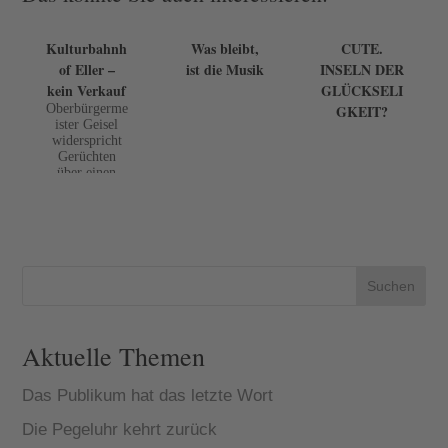
Kulturbahnh
Was bleibt,
CUTE.
of Eller –
ist die Musik
INSELN DER
kein Verkauf
GLÜCKSELI
Oberbürgerme
GKEIT?
ister Geisel
widerspricht
Gerüchten
über einen
beabsichtigten
Verkauf des
Kulturbahnhof
s Eller. "Der
Kulturbahnhof
Eller steht ...
Suchen
Aktuelle Themen
Das Publikum hat das letzte Wort
Die Pegeluhr kehrt zurück