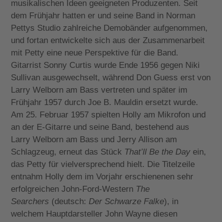
musikalischen Ideen geeigneten Produzenten. Seit
dem Frühjahr hatten er und seine Band in Norman
Pettys Studio zahlreiche Demobänder aufgenommen,
und fortan entwickelte sich aus der Zusammenarbeit
mit Petty eine neue Perspektive für die Band.
Gitarrist Sonny Curtis wurde Ende 1956 gegen Niki
Sullivan ausgewechselt, während Don Guess erst von
Larry Welborn am Bass vertreten und später im
Frühjahr 1957 durch Joe B. Mauldin ersetzt wurde.
Am 25. Februar 1957 spielten Holly am Mikrofon und
an der E-Gitarre und seine Band, bestehend aus
Larry Welborn am Bass und Jerry Allison am
Schlagzeug, erneut das Stück
That’ll Be the Day
ein,
das Petty für vielversprechend hielt. Die Titelzeile
entnahm Holly dem im Vorjahr erschienenen sehr
erfolgreichen John-Ford-Western
The
Searchers
(deutsch:
Der Schwarze Falke
), in
welchem Hauptdarsteller John Wayne diesen