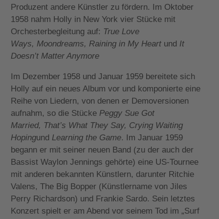
Produzent andere Künstler zu fördern. Im Oktober
1958 nahm Holly in New York vier Stücke mit
Orchesterbegleitung auf:
True Love
Ways,
Moondreams,
Raining in My Heart
und
It
Doesn’t Matter Anymore
Im Dezember 1958 und Januar 1959 bereitete sich
Holly auf ein neues Album vor und komponierte eine
Reihe von Liedern, von denen er Demoversionen
aufnahm, so die Stücke
Peggy Sue Got
Married,
That’s What They Say,
Crying Waiting
Hoping
und
Learning the Game
. Im Januar 1959
begann er mit seiner neuen Band (zu der auch der
Bassist Waylon Jennings gehörte) eine US-Tournee
mit anderen bekannten Künstlern, darunter Ritchie
Valens, The Big Bopper (Künstlername von Jiles
Perry Richardson) und Frankie Sardo. Sein letztes
Konzert spielt er am Abend vor seinem Tod im „Surf