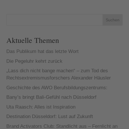
Satz aus der
Partnerschaft,
Medizingeschi
denn die
chte klingt, ist
nächtlichen
aktuell die
Schnarchorgie
Suchen
größte
n können bis
Befürchtung
zu 90 Dezibel
in w...
laut sein.
Aktuelle Themen
Das Publikum hat das letzte Wort
Die Pegeluhr kehrt zurück
„Lass dich nicht bange machen“ – zum Tod des
Rechtsextremismusforschers Alexander Häusler
Geschichte des AWO Berufsbildungszentrums:
Bany’s bringt Bali-Gefühl nach Düsseldorf
Uta Raasch: Alles ist Inspiration
Destination Düsseldorf: Lust auf Zukunft
Brand Activators Club: Standlicht aus – Fernlicht an