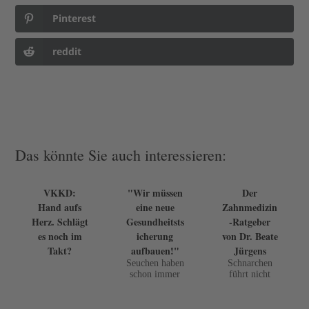
Pinterest
reddit
Das könnte Sie auch interessieren:
VKKD:
"Wir müssen
Der
Hand aufs
eine neue
Zahnmedizin
Herz. Schlägt
Gesundheitsts
-Ratgeber
es noch im
icherung
von Dr. Beate
Takt?
aufbauen!"
Jürgens
Seuchen haben
Schnarchen
schon immer
führt nicht
Menschen
selten zu
dahingerafft.
Konflikten in
Was wie ein
der