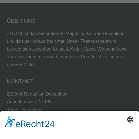
ÜBER UNS
ZOO:M ist das besondere E-Magazin, das aus Düsseldorf
und darüber hinaus berichtet. Unser Themenspektrum
bewegt sich zwischen Kunst & Kultur, Sport, Wirtschaft und
sozialen Themen sowie besonderen Persönlichkeiten aus
unserer Mitte.
KONTAKT
ZOO:M-Redaktion Düsseldorf
Achenbachstraße 135
40237 Düsseldorf
Tel. 0211-30200741
Fax 0211-30200749
avh@zoom-duesseldorf.de