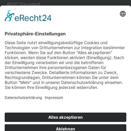
40237 Düsseldorf
Tel. 0211-30200741
Fax 0211-30200749
avh@zoom-duesseldorf.de
RECHTLICHES
Impressum
Datenschutz
Datenschutz Social Networks
Mediadaten
FOLLOW US