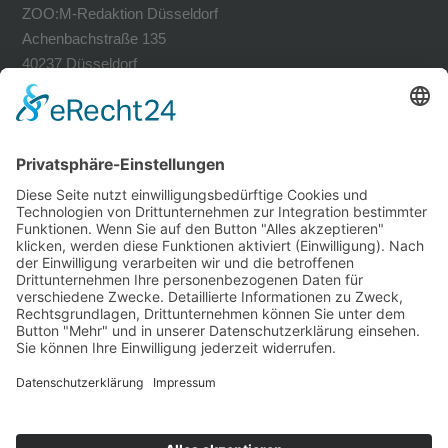
ZOO:M-Redaktion Düsseldorf
Achenbachstraße 135
40237 Düsseldorf
Tel. 0211-30200741
Fax 0211-30200749
avh@zoom-duesseldorf.de
RECHTLICHES
Impressum
Datenschutz
Datenschutz Social Networks
Mediadaten
FOLLOW US