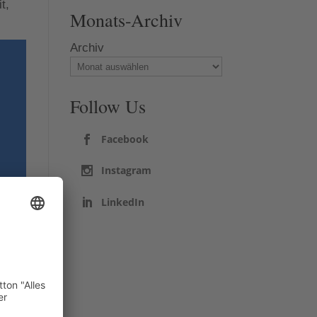
t,
Monats-Archiv
Archiv
Follow Us
Facebook
Instagram
LinkedIn