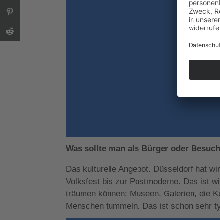
Was sollte man als Bürger oder Besuch
Das kulturelle Angebot. Düsseldorf hat wi
Volksfest bis zur Postmoderne. Das ist wir
träumen können: Museen, Galerien, die K
Menschen tummeln. Das ist schon sehr typ