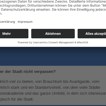
er der Stadt nicht verpassen?
rklich viel zu bieten, von Brauchtum bis Avantgarde, vom
klich stark und ein Standortvorteil, von dem viele Städte
unstakademie und das ganze Umfeld, in dem sich interessa
isch für die Stadt.