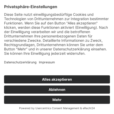
« Ältere Einträge
Suchen
Aktuelle Themen
Das Publikum hat das letzte Wort
Die Pegeluhr kehrt zurück
„Lass dich nicht bange machen“ – zum Tod des
Rechtsextremismusforschers Alexander Häusler
Geschichte des AWO Berufsbildungszentrums:
Bany’s bringt Bali-Gefühl nach Düsseldorf
Uta Raasch: Alles ist Inspiration
Destination Düsseldorf: Lust auf Zukunft